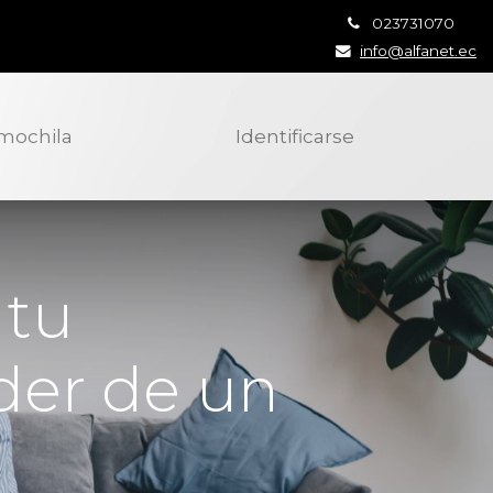
023731070
info@alfanet.ec
 mochila
Identificarse
 tu
der de un