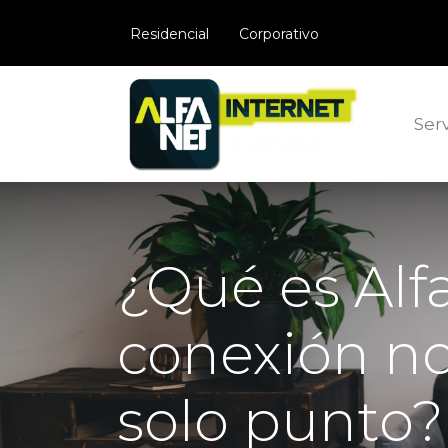
​Residencial
Corporativo
Serv
¿Qué es Alf
conexión n
solo punto?