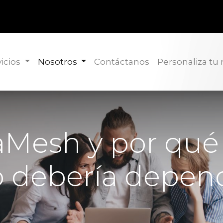
icios
Nosotros
Contáctanos
Personaliza tu
aMesh y por qué
o debería depen