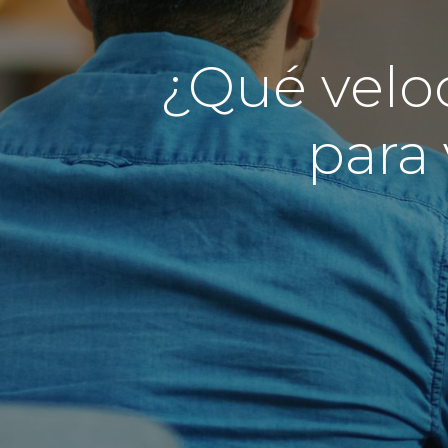
¿Qué veloc
para 