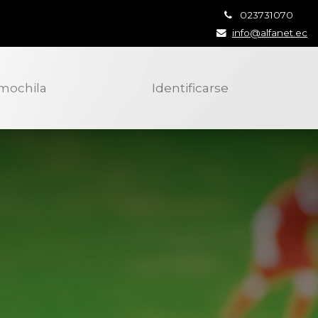
023731070
info@alfanet.ec
 mochila
Identificarse