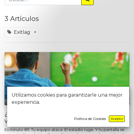
3 Artículos
Exitlag
×
Utilizamos cookies para garantizarle una mejor
ASISTENTES DE MARKETING
experiencia.
¿Qué velocidad de internet necesitas para
Política de Cookies
Acepto
ver fútbol en línea sin interrupciones?
Es minuto 89. Tu equipo ataca. El estadio ruge. Y tu pantalla se