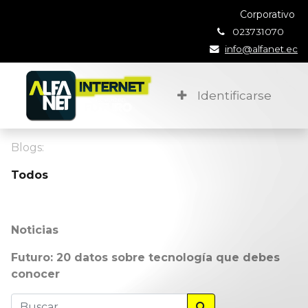
Corporativo
023731070
info@alfanet.ec
Identificarse
Blogs:
Todos
Noticias
Futuro: 20 datos sobre tecnología que debes
conocer