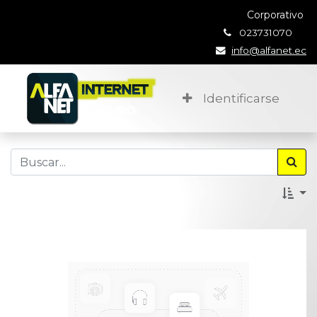
Corporativo
023731070
info@alfanet.ec
Identificarse