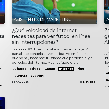
ASISTENTES DE MARKETING
A
¿Qué velocidad de internet
Z
ta
necesitas para ver fútbol en línea
g
sin interrupciones?
A
Es minuto 89. Tu equipo ataca. El estadio ruge. Y tu
En
pantalla se congela. Si ves la Liga Pro en línea, sabes
Al
que no hay nada más frustrante que perderte el gol
in
por culpa del internet. Muchos futbolero...
ll
otr.
do
Alfanet
Exitlag
Gamer
Internet
Ping
A
latencia
zapping
l
abr. 6, 2026
Noticias
as
ene