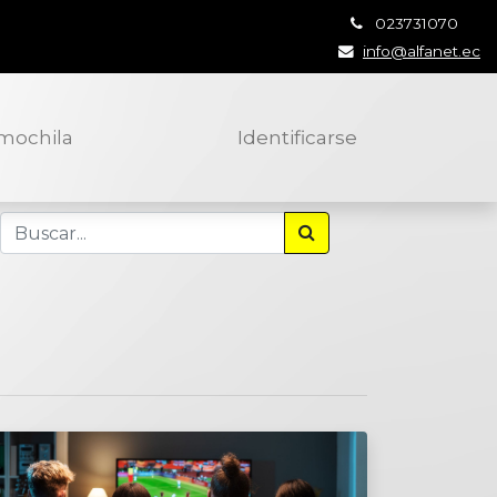
023731070
info@alfanet.ec
 mochila
Identificarse