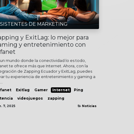
SISTENTES DE MARKETING
apping y ExitLag: lo mejor para
aming y entretenimiento con
lfanet
 un mundo donde la conectividad lo es todo,
fanet te ofrece más que Internet. Ahora, con la
tegración de Zapping Ecuador y ExitLag, puedes
evar tu experiencia de entretenimiento y gaming a
..
lfanet
Exitlag
Gamer
Internet
Ping
atencia
videojuegos
zapping
. 7, 2025
Noticias