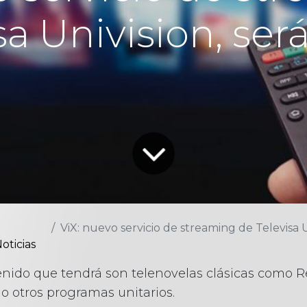
sa Univision, será
ViX: nuevo servicio de streaming de Televisa Univi
oticias
enido que tendrá son telenovelas clásicas como R
mo otros programas unitarios.