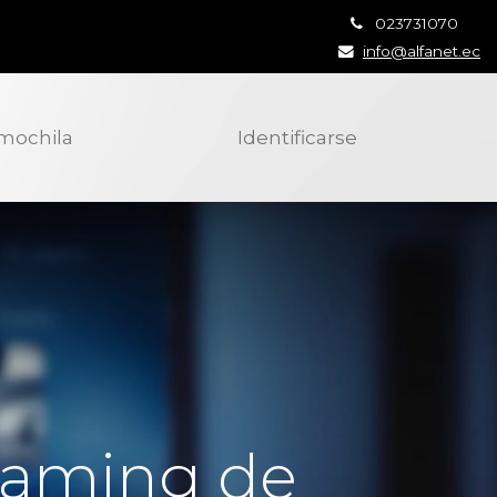
023731070
info@alfanet.ec
 mochila
Identificarse
reaming de