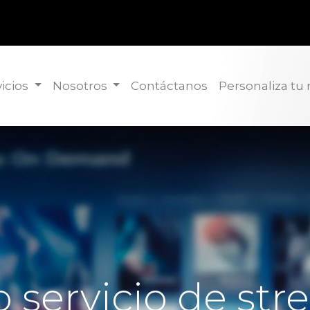
icios
Nosotros
Contáctanos
Personaliza tu
o servicio de st