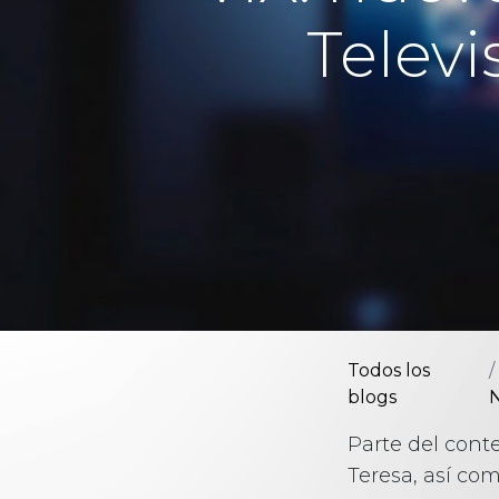
Televi
Todos los
blogs
N
Parte del cont
Teresa, así co