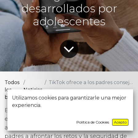
desarrollados por
adolescentes
Todos
TikTok ofrece a los padres consejos de seguridad desarrollados por adolescentes
los
Noticias
blogs
Utilizamos cookies para garantizarle una mejor
experiencia.
Estos cinco consejos, elaborados por TikTok
en colaboración con adolescentes y la
Política de Cookies
Acepto
asociación Internet Matters, ayudarán a los
padres a afrontar los retos y la seguridad de