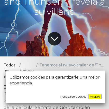
and Thunder' y revela a
su villano
Todos
Tenemos el nuevo trailer de 'Thor: Love and Thunder' y revela a su villano
los
Noticias
blogs
Utilizamos cookies para garantizarle una mejor
experiencia.
El nuevo trailer de la próxima película Marvel,
'Thor: Love and Thunder' viene con sorpresa:
Política de Cookies
Acepto
en él vemos en toda su gloria al nuevo villano
de la película. Se trata de
Gorr, también