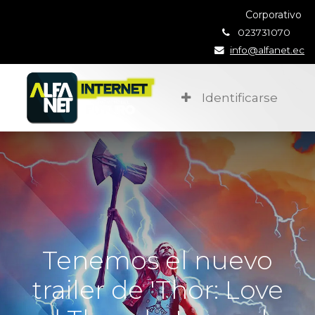
Corporativo
023731070
info@alfanet.ec
Identificarse
Tenemos el nuevo
trailer de 'Thor: Love