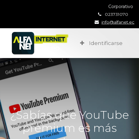
Corporativo
023731070
info@alfanet.ec
Identificarse
¿Sabías que YouTube
premium es más