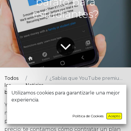
barato para
estudiantes?
Todos
¿Sabías que YouTube premium es más barato para estudiantes?
los
Noticias
blogs
Utilizamos cookies para garantizarle una mejor
experiencia.
YouTube Premium puede tener un coste
mensual elevado, pero si eres estudiante
Política de Cookies
Acepto
puedes conseguirlo por casi la mitad de
precio: te contamos cómo contratar un plan