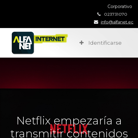
Corporativo
023731070
info@alfanet.ec
Identificarse
Netflix empezaría a
transmitir contenidos