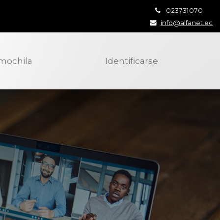
023731070
info@alfanet.ec
 mochila
Identificarse