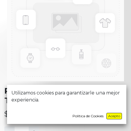
PLAN DURAN - ESSENTIAL -
Utilizamos cookies para garantizarle una mejor
T2M5_26
experiencia.
$
21,74
Política de Cookies
Acepto