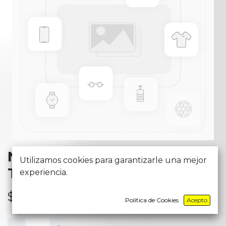
NAVEGA FACIL STREAMER
Utilizamos cookies para garantizarle una mejor
T2-26
experiencia.
$
26,09
Política de Cookies
Acepto