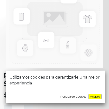
PLAN NAVEGA FACIL
Utilizamos cookies para garantizarle una mejor
STREAMER PRO
experiencia.
$
30,87
Política de Cookies
Acepto