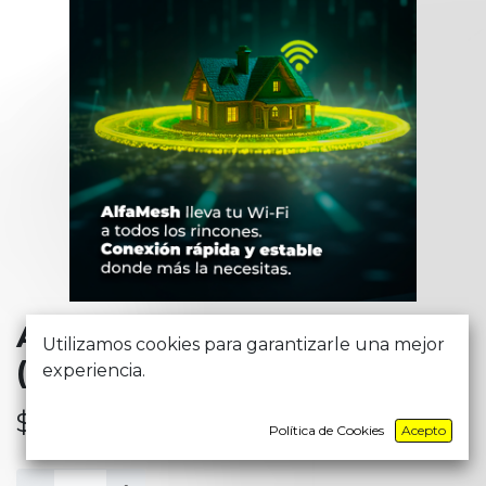
ALFAMESH_RESIDENCIAL
Utilizamos cookies para garantizarle una mejor
(ZONA MESH)
experiencia.
$
4,78
Política de Cookies
Acepto