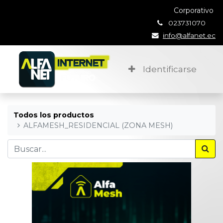
Corporativo
023731070
info@alfanet.ec
Identificarse
Todos los productos
ALFAMESH_RESIDENCIAL (ZONA MESH)