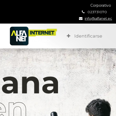
Corporativo
023731070
info@alfanet.ec
Identificarse